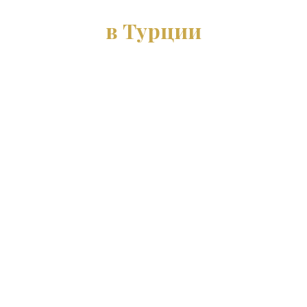
школа
в Турции
Море редко прощает суету. Настоящее
понимание приходит в тот момент, когда
швартовый конец впервые оказывается в
руках, ветер начинает давить в парус, а
впереди — живая береговая линия Турции.