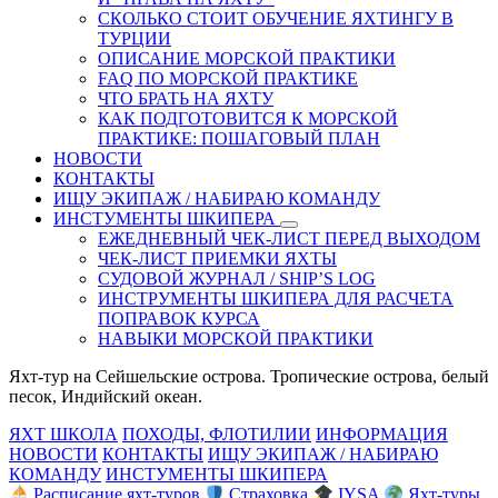
СКОЛЬКО СТОИТ ОБУЧЕНИЕ ЯХТИНГУ В
ТУРЦИИ
ОПИСАНИЕ МОРСКОЙ ПРАКТИКИ
FAQ ПО МОРСКОЙ ПРАКТИКЕ
ЧТО БРАТЬ НА ЯХТУ
КАК ПОДГОТОВИТСЯ К МОРСКОЙ
ПРАКТИКЕ: ПОШАГОВЫЙ ПЛАН
НОВОСТИ
КОНТАКТЫ
ИЩУ ЭКИПАЖ / НАБИРАЮ КОМАНДУ
ИНСТУМЕНТЫ ШКИПЕРА
ЕЖЕДНЕВНЫЙ ЧЕК-ЛИСТ ПЕРЕД ВЫХОДОМ
ЧЕК-ЛИСТ ПРИЕМКИ ЯХТЫ
СУДОВОЙ ЖУРНАЛ / SHIP’S LOG
ИНСТРУМЕНТЫ ШКИПЕРА ДЛЯ РАСЧЕТА
ПОПРАВОК КУРСА
НАВЫКИ МОРСКОЙ ПРАКТИКИ
Яхт-тур на Сейшельские острова. Тропические острова, белый
песок, Индийский океан.
ЯХТ ШКОЛА
ПОХОДЫ, ФЛОТИЛИИ
ИНФОРМАЦИЯ
НОВОСТИ
КОНТАКТЫ
ИЩУ ЭКИПАЖ / НАБИРАЮ
КОМАНДУ
ИНСТУМЕНТЫ ШКИПЕРА
Расписание яхт-туров
Страховка
IYSA
Яхт-туры