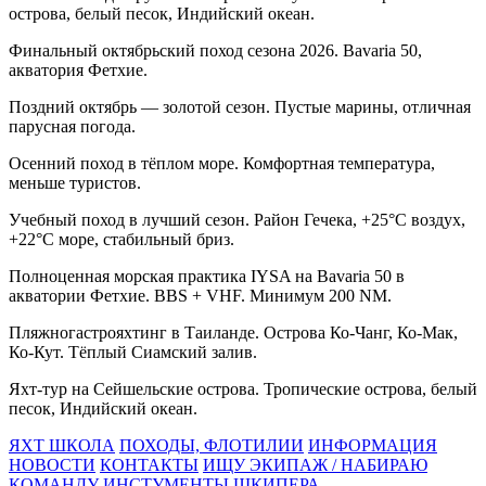
острова, белый песок, Индийский океан.
Финальный октябрьский поход сезона 2026. Bavaria 50,
акватория Фетхие.
Поздний октябрь — золотой сезон. Пустые марины, отличная
парусная погода.
Осенний поход в тёплом море. Комфортная температура,
меньше туристов.
Учебный поход в лучший сезон. Район Гечека, +25°C воздух,
+22°C море, стабильный бриз.
Полноценная морская практика IYSA на Bavaria 50 в
акватории Фетхие. BBS + VHF. Минимум 200 NM.
Пляжногастрояхтинг в Таиланде. Острова Ко-Чанг, Ко-Мак,
Ко-Кут. Тёплый Сиамский залив.
Яхт-тур на Сейшельские острова. Тропические острова, белый
песок, Индийский океан.
ЯХТ ШКОЛА
ПОХОДЫ, ФЛОТИЛИИ
ИНФОРМАЦИЯ
НОВОСТИ
КОНТАКТЫ
ИЩУ ЭКИПАЖ / НАБИРАЮ
КОМАНДУ
ИНСТУМЕНТЫ ШКИПЕРА