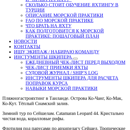
СКОЛЬКО СТОИТ ОБУЧЕНИЕ ЯХТИНГУ В
ТУРЦИИ
ОПИСАНИЕ МОРСКОЙ ПРАКТИКИ
FAQ ПО МОРСКОЙ ПРАКТИКЕ
ЧТО БРАТЬ НА ЯХТУ
КАК ПОДГОТОВИТСЯ К МОРСКОЙ
ПРАКТИКЕ: ПОШАГОВЫЙ ПЛАН
НОВОСТИ
КОНТАКТЫ
ИЩУ ЭКИПАЖ / НАБИРАЮ КОМАНДУ
ИНСТУМЕНТЫ ШКИПЕРА
ЕЖЕДНЕВНЫЙ ЧЕК-ЛИСТ ПЕРЕД ВЫХОДОМ
ЧЕК-ЛИСТ ПРИЕМКИ ЯХТЫ
СУДОВОЙ ЖУРНАЛ / SHIP’S LOG
ИНСТРУМЕНТЫ ШКИПЕРА ДЛЯ РАСЧЕТА
ПОПРАВОК КУРСА
НАВЫКИ МОРСКОЙ ПРАКТИКИ
Пляжногастрояхтинг в Таиланде. Острова Ко-Чанг, Ко-Мак,
Ко-Кут. Тёплый Сиамский залив.
Зимний тур по Сейшелам. Catamaran Leopard 44. Кристально
чистая вода, коралловые рифы.
Флотилия под парусами по архипелагу Сейшел. Тропические